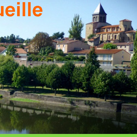
T DU
TEAU
EILLE