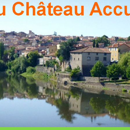
PON
Association
Culturelle
De Pont Du
Chateau
CHÂ
ACCU