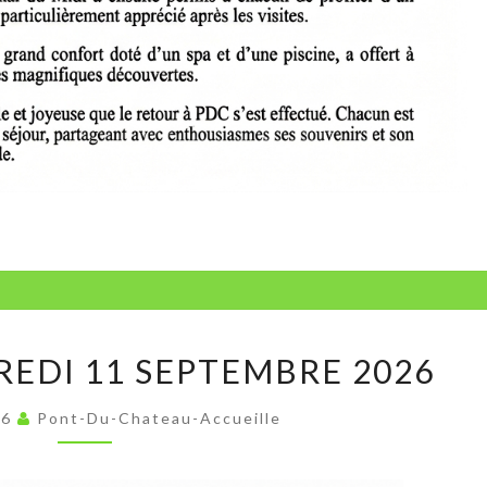
SARLERS
REDI 11 SEPTEMBRE 2026
VENDREDI
11
26
Pont-Du-Chateau-Accueille
SEPTEMBRE
2026