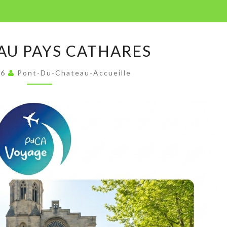
VOYAGE
AU PAYS CATHARES
AU
PAYS
26
Pont-Du-Chateau-Accueille
CATHARES