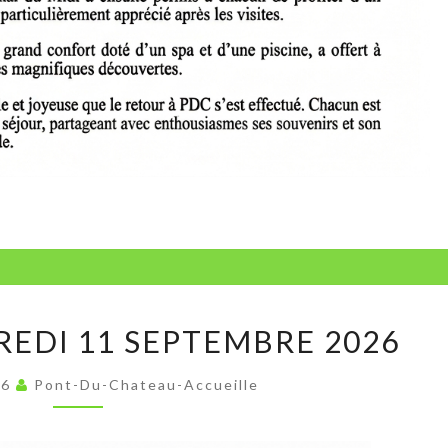
SARLERS
REDI 11 SEPTEMBRE 2026
VENDREDI
11
26
Pont-Du-Chateau-Accueille
SEPTEMBRE
2026