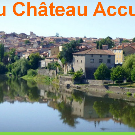
PON
Association
Culturelle
De Pont Du
Chateau
CHÂ
ACCU