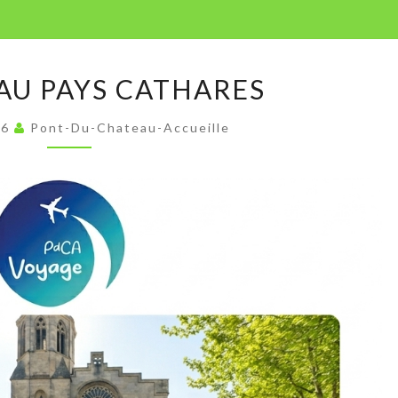
VOYAGE
AU PAYS CATHARES
AU
PAYS
26
Pont-Du-Chateau-Accueille
CATHARES