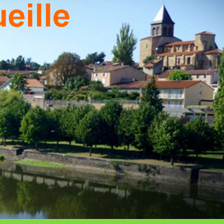
T DU
TEAU
EILLE