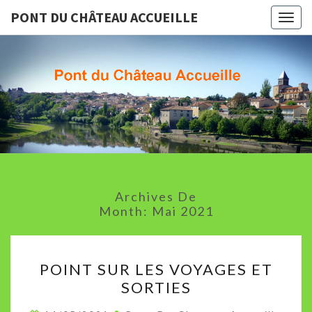
PONT DU CHÂTEAU ACCUEILLE
Togg
navig
PONT D
Association
Culturelle
De Pont Du
CHÂTEA
Chateau
ACCUEIL
Archives De
Month:
Mai 2021
POINT
POINT SUR LES VOYAGES ET
SUR
SORTIES
LES
VOYAGES