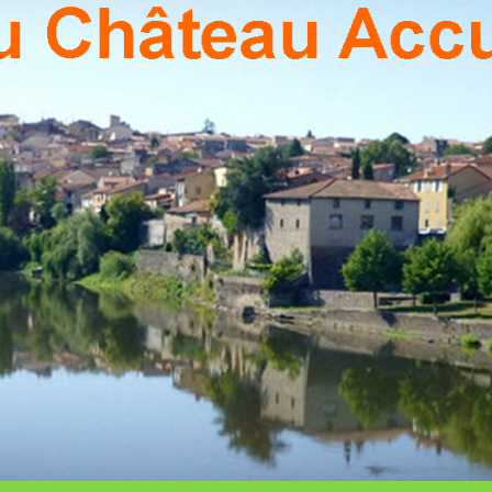
PON
Association
Culturelle
De Pont Du
Chateau
CHÂ
ACCU