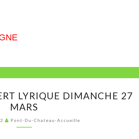
RGNE
VENEZ
RT LYRIQUE DIMANCHE 27
AU
MARS
CONCERT
LYRIQUE
22
Pont-Du-Chateau-Accueille
DIMANCHE
27