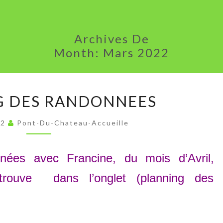
Archives De
Month:
Mars 2022
PLANNING
G DES RANDONNEES
DES
RANDONNEES
22
Pont-Du-Chateau-Accueille
nées avec Francine, du mois d’Avril,
trouve dans l’onglet (planning des