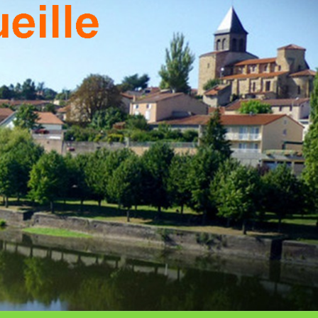
T DU
TEAU
EILLE