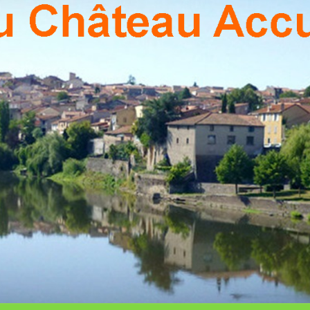
PON
Association
Culturelle
De Pont Du
Chateau
CHÂ
ACCU