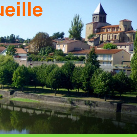
T DU
TEAU
EILLE