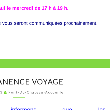
ul le
mercredi de 17 h à 19 h.
ns vous seront communiquées prochainement.
PERMANENCE
ANENCE VOYAGE
VOYAGE
23
Pont-Du-Chateau-Accueille
informons que les