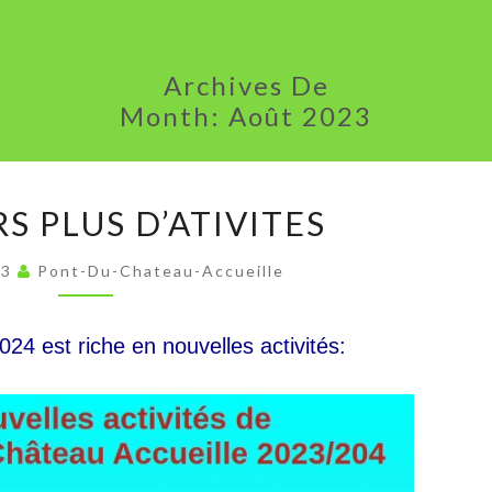
Archives De
Month:
Août 2023
TOUJOURS
S PLUS D’ATIVITES
PLUS
D’ATIVITES
23
Pont-Du-Chateau-Accueille
24 est riche en nouvelles activités: