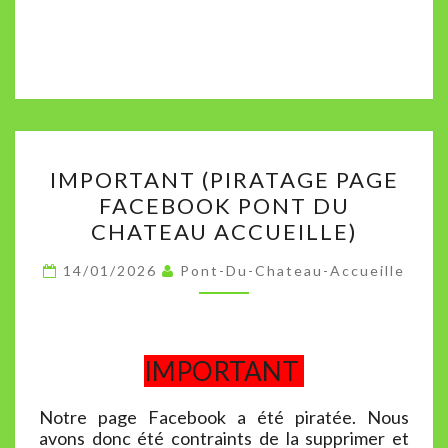
IMPORTANT
IMPORTANT (PIRATAGE PAGE
(PIRATAGE
FACEBOOK PONT DU
PAGE
CHATEAU ACCUEILLE)
FACEBOOK
PONT
14/01/2026
Pont-Du-Chateau-Accueille
DU
CHATEAU
ACCUEILLE)
IMPORTANT
Notre page Facebook a été piratée. Nous
avons donc été contraints de la supprimer et