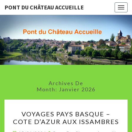
PONT DU CHÂTEAU ACCUEILLE
Togg
navig
PONT D
Association
Culturelle
De Pont Du
CHÂTEA
Chateau
ACCUEIL
Archives De
Month:
Janvier 2026
VOYAGES
VOYAGES PAYS BASQUE –
PAYS
COTE D’AZUR AUX ISSAMBRES
BASQUE
–