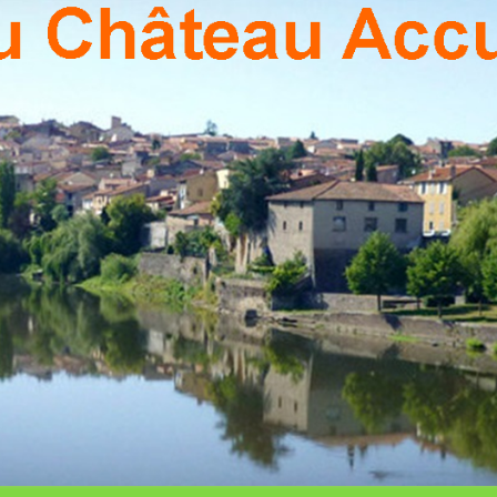
PON
Association
Culturelle
De Pont Du
Chateau
CHÂ
ACCU