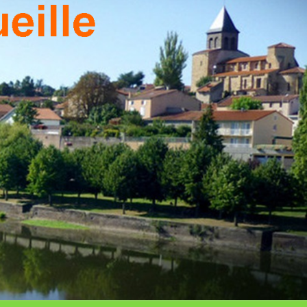
T DU
TEAU
EILLE