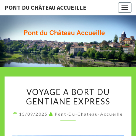
PONT DU CHÂTEAU ACCUEILLE
Togg
navig
PONT D
Association
Culturelle
De Pont Du
CHÂTEA
Chateau
ACCUEIL
VOYAGE
VOYAGE A BORT DU
A
GENTIANE EXPRESS
BORT
DU
15/09/2025
Pont-Du-Chateau-Accueille
GENTIANE
EXPRESS