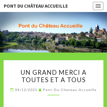
PONT DU CHÂTEAU ACCUEILLE
Togg
navig
PONT D
Association
Culturelle
De Pont Du
CHÂTEA
Chateau
ACCUEIL
UN
UN GRAND MERCI A
GRAND
TOUTES ET A TOUS
MERCI
A
04/12/2025
Pont-Du-Chateau-Accueille
TOUTES
ET
A