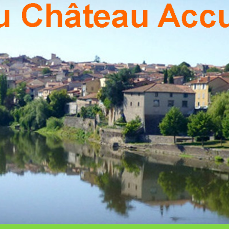
PON
Association
Culturelle
De Pont Du
Chateau
CHÂ
ACCU