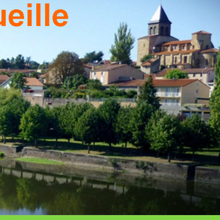
T DU
TEAU
EILLE