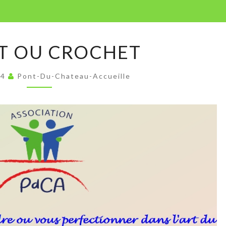
TRICOT
T OU CROCHET
OU
CROCHET
24
Pont-Du-Chateau-Accueille